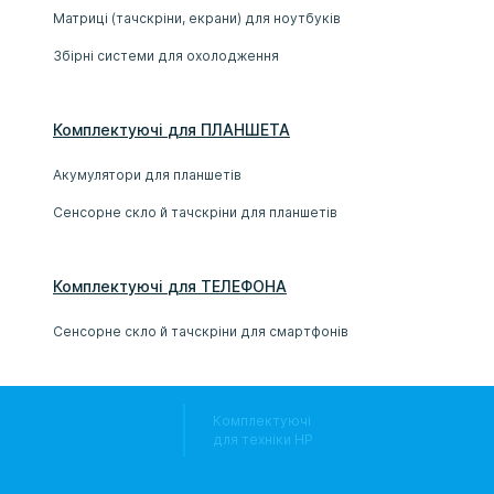
Матриці (тачскріни, екрани) для ноутбуків
Збірні системи для охолодження
Комплектуючі
для
ПЛАНШЕТ
А
Акумулятори для планшетів
Сенсорне скло й тачскріни для планшетів
Комплектуючі
для
ТЕЛЕФОН
А
Сенсорне скло й тачскріни для смартфонів
Комплектуючі
для техніки HP