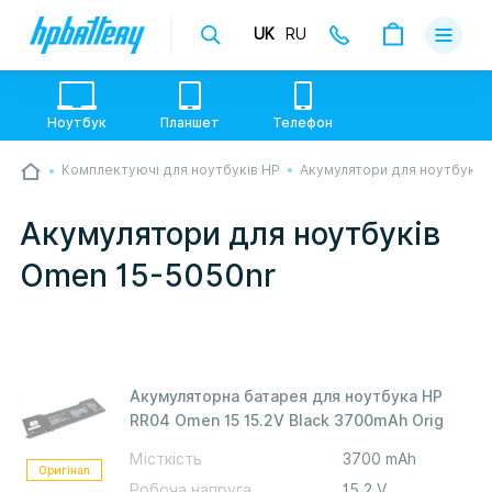
UK
RU
Доставка
Оплата
Ноутбук
Планшет
Телефон
Гарантії
Комплектуючі для ноутбуків HP
Акумулятори для ноутбуків
💙💛 Слава УкраЇні! Ми працюємо. Надсилаємо
Про магаз
товари по всій Україні, де відкрита Нова Пошта.
Опрацьовуємо замовлення у звичному графіку
Акумулятори для ноутбуків
настільки швидко, як можемо. Якщо буде затримка
Контакти
- пробачте, швидше за все у нас лунає повітряна
Omen 15-5050nr
тривога. Але ми виліземо зі сховища і
перетелефонуємо вам.
Акумуляторна батарея для ноутбука HP
RR04 Omen 15 15.2V Black 3700mAh Orig
Місткість
3700 mAh
Оригінал
Робоча напруга
15,2 V