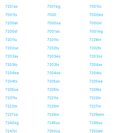
7201ax
7201eg
7001tu
7001tx
7000
7000eo
7200et
7000sa
7000sl
7200st
7001ax
7001eg
7201tu
7201tx
7228nr
7202se
7202tu
7202tx
7203ax
7203es
7203ss
7203tu
7203tx
7204ax
7204ee
7204se
7204tu
7204tx
7205ax
7205ee
7205se
7205tx
7206tx
7207tx
7221tx
7222tx
7223nr
7226nr
7227nr
7227sa
7229nr
7229wm
7240sg
7245us
7246us
7247cl
7250ca
7250eb