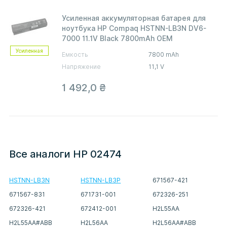
Усиленная аккумуляторная батарея для
ноутбука HP Compaq HSTNN-LB3N DV6-
7000 11.1V Black 7800mAh OEM
Усиленная
Емкость
7800 mAh
Напряжение
11,1 V
1 492,0
₴
Все аналоги HP 02474
HSTNN-LB3N
HSTNN-LB3P
671567-421
671567-831
671731-001
672326-251
672326-421
672412-001
H2L55AA
H2L55AA#ABB
H2L56AA
H2L56AA#ABB