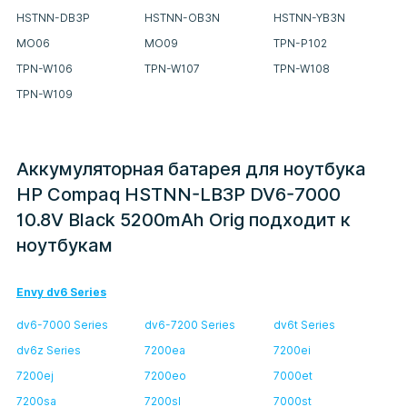
HSTNN-DB3P
HSTNN-OB3N
HSTNN-YB3N
MO06
MO09
TPN-P102
TPN-W106
TPN-W107
TPN-W108
TPN-W109
Аккумуляторная батарея для ноутбука
HP Compaq HSTNN-LB3P DV6-7000
10.8V Black 5200mAh Orig подходит к
ноутбукам
Envy dv6 Series
dv6-7000 Series
dv6-7200 Series
dv6t Series
dv6z Series
7200ea
7200ei
7200ej
7200eo
7000et
7200sa
7200sl
7000st