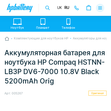
UK
RU
Доставка
Оплата
Ноутбук
Планшет
Телефон
Гарантии
Комплектующие для ноутбуков HP
Аккумуляторы для ноут
💙💛 Слава УкраЇні! Ми працюємо. Надсилаємо
О магази
товари по всій Україні, де відкрита Нова Пошта.
Опрацьовуємо замовлення у звичному графіку
Аккумуляторная батарея для
настільки швидко, як можемо. Якщо буде затримка
Контакты
- пробачте, швидше за все у нас лунає повітряна
ноутбука HP Compaq HSTNN-
тривога. Але ми виліземо зі сховища і
перетелефонуємо вам.
LB3P DV6-7000 10.8V Black
5200mAh Orig
Арт:
005267
Оригинал