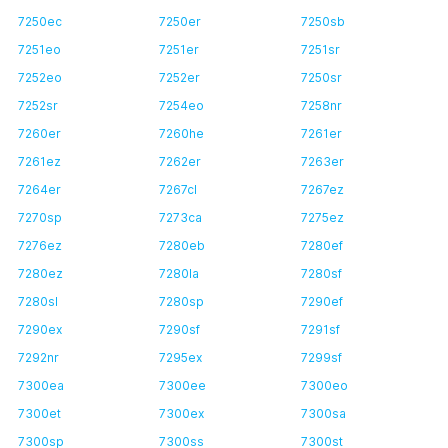
7250ec
7250er
7250sb
7251eo
7251er
7251sr
7252eo
7252er
7250sr
7252sr
7254eo
7258nr
7260er
7260he
7261er
7261ez
7262er
7263er
7264er
7267cl
7267ez
7270sp
7273ca
7275ez
7276ez
7280eb
7280ef
7280ez
7280la
7280sf
7280sl
7280sp
7290ef
7290ex
7290sf
7291sf
7292nr
7295ex
7299sf
7300ea
7300ee
7300eo
7300et
7300ex
7300sa
7300sp
7300ss
7300st