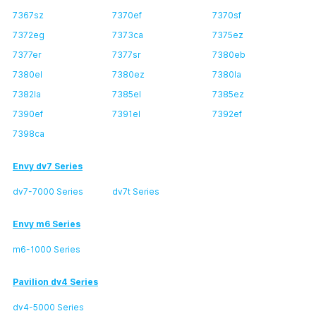
7367sz
7370ef
7370sf
7372eg
7373ca
7375ez
7377er
7377sr
7380eb
7380el
7380ez
7380la
7382la
7385el
7385ez
7390ef
7391el
7392ef
7398ca
Envy dv7 Series
dv7-7000 Series
dv7t Series
Envy m6 Series
m6-1000 Series
Pavilion dv4 Series
dv4-5000 Series