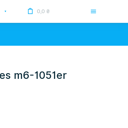
0,0
₴
Доставка
Оплата
Гарантии
 Опрацьовуємо замовлення у
 нас лунає повітряна тривога.
ies m6-1051er
О магазине
Контакты