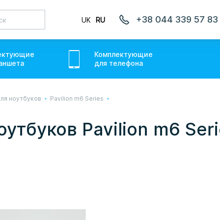
+38 044 339 57 83
UK
RU
ектующие
Комплектующие
аншет
а
для
телефон
а
ля ноутбуков
Pavilion m6 Series
лаємо товари по всій Україні, де відкрита Нова Пошта.
ожемо. Якщо буде затримка - пробачте, швидше за все у
утбуков Pavilion m6 Ser
онуємо вам.