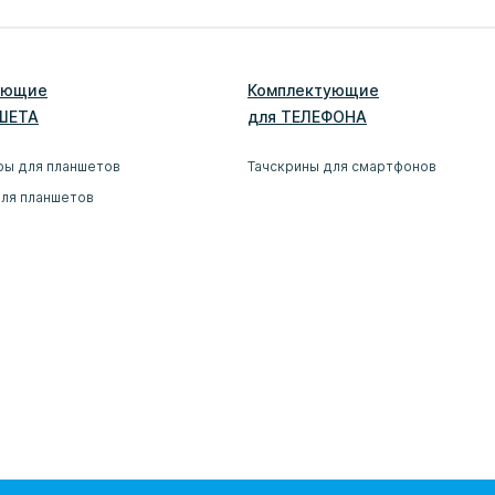
ующие
Комплектующие
ШЕТ
А
для
ТЕЛЕФОН
А
ры для планшетов
Тачскрины для смартфонов
для планшетов