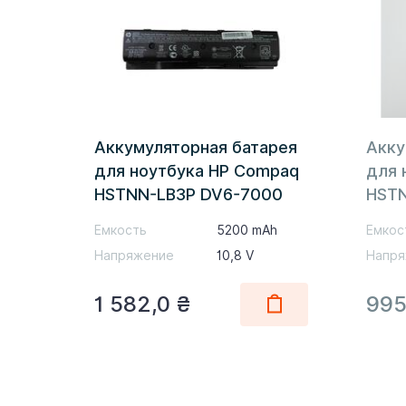
Аккумуляторная батарея
Акку
для ноутбука HP Compaq
для 
HSTNN-LB3P DV6-7000
HSTN
10.8V Black 5200mAh Orig
11.1
Емкость
5200 mAh
Емкос
Напряжение
10,8 V
Напря
1 582,0
₴
995