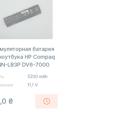
муляторная батарея
ноутбука HP Compaq
N-LB3P DV6-7000
V Black 5200mAh OEM
ть
5200 mAh
жение
11,1 V
,0
₴