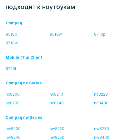
подходит к ноутбукам
Compaq
8510p
8510w
8710p
8710w
Mobile Thin Client
6720t
Compaq nc Series
nc8200
nc8210
nc8220
nc8230
nc8240
nc8430
Compaq nw Series
nw8200
nw8220
nw8230
nw8240
nw8250
nw8400