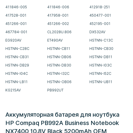
411846-005
411846-006
412918-251
417528-001
417958-001
450477-001
451266-001
451266-002
452195-001
467784-001
CL2028U.806
DX532AV
EG920AV
ET490AV
HSTNN-C13C
HSTNN-C28C
HSTNN-CB11
HSTNN-CB30
HSTNN-CB31
HSTNN-DB06
HSTNN-DB11
HSTNN-DB29
HSTNN-DB30
HSTNN-I03C
HSTNN-I04C
HSTNN-I32C
HSTNN-I52C
HSTNN-LB11
HSTNN-OB06
HSTNN-UB11
KG215AV
PB992UT
Аккумуляторная батарея для ноутбука
HP Compaq PB992A Business Notebook
NX7400 10.8V Black 5200mAh OEM