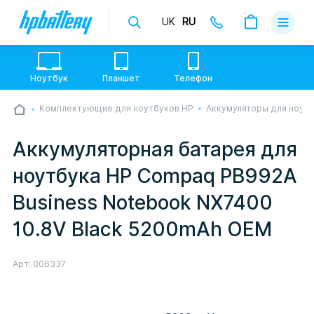
UK
RU
Доставка
Оплата
Ноутбук
Планшет
Телефон
Гарантии
Комплектующие для ноутбуков HP
Аккумуляторы для ноут
💙💛 Слава УкраЇні! Ми працюємо. Надсилаємо
О магази
товари по всій Україні, де відкрита Нова Пошта.
Опрацьовуємо замовлення у звичному графіку
Аккумуляторная батарея для
настільки швидко, як можемо. Якщо буде затримка
Контакты
- пробачте, швидше за все у нас лунає повітряна
ноутбука HP Compaq PB992A
тривога. Але ми виліземо зі сховища і
перетелефонуємо вам.
Business Notebook NX7400
10.8V Black 5200mAh OEM
Арт:
006337