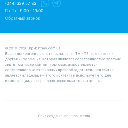
(044) 339 57 83
Пн-Пт:
9:00 - 19:00
Обратный звонок
© 2010-2020. hp-battery.com.ua
Все виды контента: логотипы, названия ТМ и ТЗ, технологии и
другая информация, которая является собственностью третьих
лиц, в том числе контент торговых знаков, является
собственностью их законных правообладателей. Наш сайт не
является владельцем этого контента и использует его для
иллюстрации, и в справочно-ознакомительных целях.
Сайт создан в Industrial Media