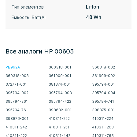
Li-Ion
Тип элементов
48 Wh
Емкость, Ватт/ч
Все аналоги HP 00605
PB992A
360318-001
360318-002
360318-003
361909-001
361909-002
372771-001
381374-001
395794-001
395794-002
395794-003
395794-004
395794-261
395794-422
395794-741
395794-761
398682-001
398875-001
398876-001
410311-222
410311-224
410311-242
410311-251
410311-263
410311-422
410311-442
410311-763