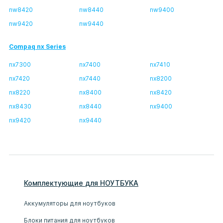
nw8420
nw8440
nw9400
nw9420
nw9440
Compaq nx Series
nx7300
nx7400
nx7410
nx7420
nx7440
nx8200
nx8220
nx8400
nx8420
nx8430
nx8440
nx9400
nx9420
nx9440
Комплектующие
для
НОУТБУК
А
Аккумуляторы для ноутбуков
Блоки питания для ноутбуков