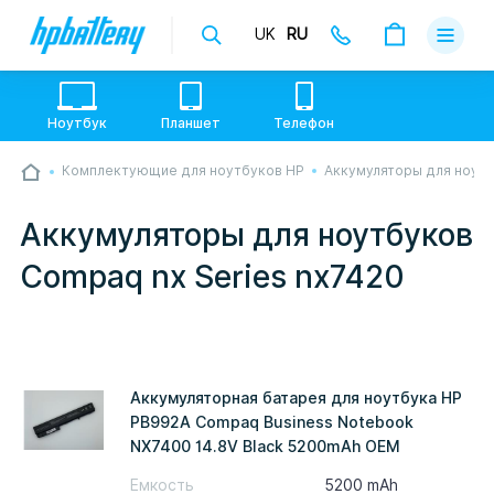
UK
RU
Доставка
Оплата
Ноутбук
Планшет
Телефон
Гарантии
Комплектующие для ноутбуков HP
Аккумуляторы для ноут
💙💛 Слава УкраЇні! Ми працюємо. Надсилаємо
О магази
товари по всій Україні, де відкрита Нова Пошта.
Опрацьовуємо замовлення у звичному графіку
Аккумуляторы для ноутбуков
настільки швидко, як можемо. Якщо буде затримка
Контакты
- пробачте, швидше за все у нас лунає повітряна
Compaq nx Series nx7420
тривога. Але ми виліземо зі сховища і
перетелефонуємо вам.
Аккумуляторная батарея для ноутбука HP
PB992A Compaq Business Notebook
NX7400 14.8V Black 5200mAh OEM
Емкость
5200 mAh