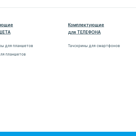
ующие
Комплектующие
ШЕТ
А
для
ТЕЛЕФОН
А
ры для планшетов
Тачскрины для смартфонов
для планшетов