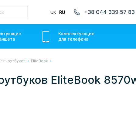
+38 044 339 57 83
UK
RU
ектующие
Комплектующие
аншет
а
для
телефон
а
ля ноутбуков
EliteBook
лаємо товари по всій Україні, де відкрита Нова Пошта.
ожемо. Якщо буде затримка - пробачте, швидше за все у
оутбуков EliteBook 8570
онуємо вам.