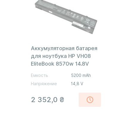
Аккумуляторная батарея
для ноутбука HP VH08
EliteBook 8570w 14.8V
Black 5200mAh Orig
Емкость
5200 mAh
Напряжение
14,8 V
2 352,0
₴