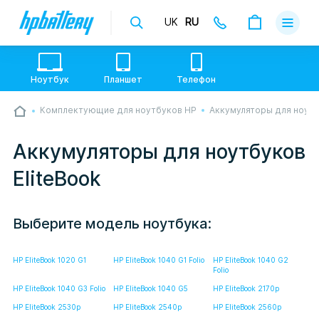
UK
RU
Доставка
Оплата
Ноутбук
Планшет
Телефон
Гарантии
Комплектующие для ноутбуков HP
Аккумуляторы для ноут
💙💛 Слава УкраЇні! Ми працюємо. Надсилаємо
О магази
товари по всій Україні, де відкрита Нова Пошта.
Опрацьовуємо замовлення у звичному графіку
Аккумуляторы для ноутбуков
настільки швидко, як можемо. Якщо буде затримка
Контакты
- пробачте, швидше за все у нас лунає повітряна
EliteBook
тривога. Але ми виліземо зі сховища і
перетелефонуємо вам.
Выберите модель ноутбука:
HP EliteBook 1020 G1
HP EliteBook 1040 G1 Folio
HP EliteBook 1040 G2
Folio
HP EliteBook 1040 G3 Folio
HP EliteBook 1040 G5
HP EliteBook 2170p
HP EliteBook 2530p
HP EliteBook 2540p
HP EliteBook 2560p