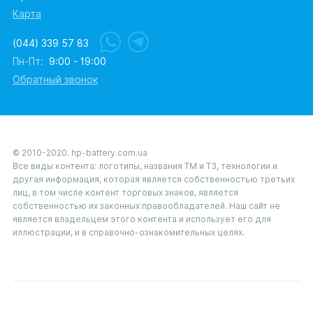
Карта
(044) 339 57 83
Пн-Пт:
9:00 - 19:00
Обратный звонок
© 2010-2020. hp-battery.com.ua
Все виды контента: логотипы, названия ТМ и ТЗ, технологии и
другая информация, которая является собственностью третьих
лиц, в том числе контент торговых знаков, является
собственностью их законных правообладателей. Наш сайт не
является владельцем этого контента и использует его для
иллюстрации, и в справочно-ознакомительных целях.