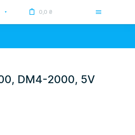
0,0
₴
Доставка
Оплата
Гарантии
 Опрацьовуємо замовлення у
 нас лунає повітряна тривога.
000, DM4-2000, 5V
О магазине
Контакты