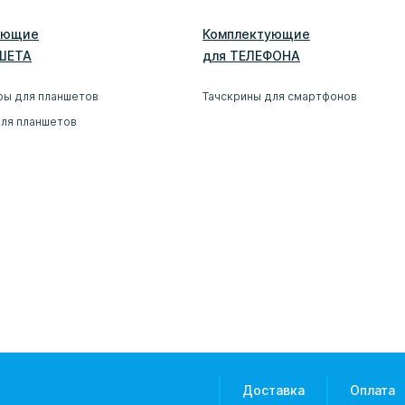
ующие
Комплектующие
ШЕТ
А
для
ТЕЛЕФОН
А
ры для планшетов
Тачскрины для смартфонов
для планшетов
Доставка
Оплата