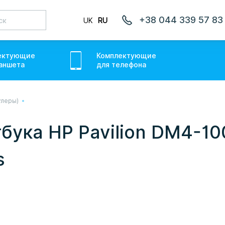
+38 044 339 57 83
UK
RU
ектующие
Комплектующие
аншет
а
для
телефон
а
улеры)
лаємо товари по всій Україні, де відкрита Нова Пошта.
ожемо. Якщо буде затримка - пробачте, швидше за все у
бука HP Pavilion DM4-1
онуємо вам.
s