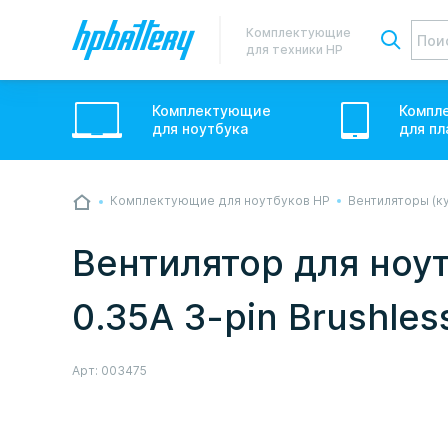
Комплектующие
для техники HP
Комплектующие
Компл
для
ноутбук
а
для
пл
Комплектующие для ноутбуков HP
Вентиляторы (к
💙💛 Слава УкраЇні! Ми працюємо. Надси
звичному графіку настільки швидко, як м
Вентилятор для ноут
Але ми виліземо зі сховища і перетелеф
0.35A 3-pin Brushles
Арт:
003475