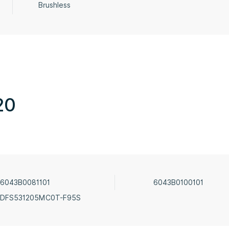
Brushless
20
6043B0081101
6043B0100101
DFS531205MC0T-F95S