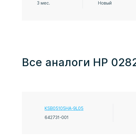
3 мес.
Новый
Все аналоги HP 028
KSB05105HA-9L05
642731-001