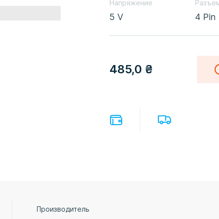
Напряжение
Разъе
5 V
4 Pin
485,0
₴
Производитель