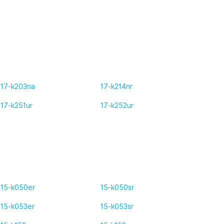
17-k203na
17-k214nr
17-k251ur
17-k252ur
15-k050er
15-k050sr
15-k053er
15-k053sr