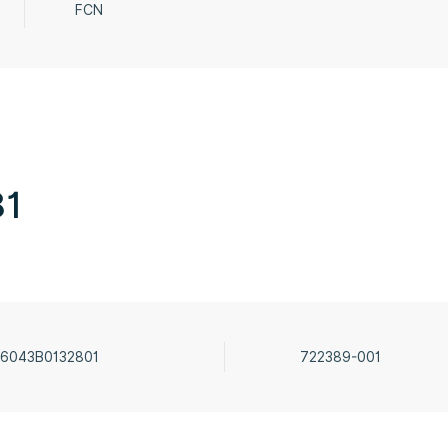
FCN
81
6043B0132801
722389-001