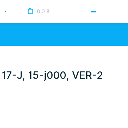
0,0
₴
Доставка
Оплата
Гарантии
 Опрацьовуємо замовлення у
 нас лунає повітряна тривога.
 17-J, 15-j000, VER-2
О магазине
Контакты