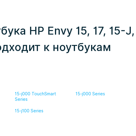
ука HP Envy 15, 17, 15-J,
одходит к ноутбукам
15-j000 TouchSmart
15-j000 Series
Series
15-j100 Series