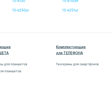
15-k100
15-k150nr
15-k250ur
15-k251ur
ующие
Комплектующие
ШЕТ
А
для
ТЕЛЕФОН
А
ры для планшетов
Тачскрины для смартфонов
для планшетов