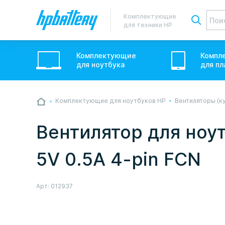
Комплектующие
для техники HP
Комплектующие
Компл
для
ноутбук
а
для
пл
Комплектующие для ноутбуков HP
Вентиляторы (к
💙💛 Слава УкраЇні! Ми працюємо. Надси
звичному графіку настільки швидко, як м
Вентилятор для ноутб
Але ми виліземо зі сховища і перетелеф
5V 0.5A 4-pin FCN
Арт:
012937