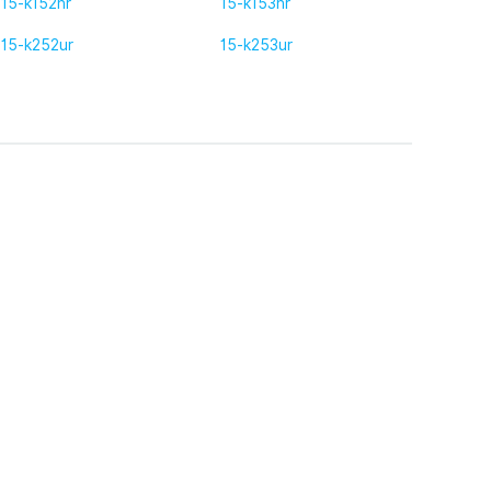
15-k152nr
15-k153nr
15-k252ur
15-k253ur