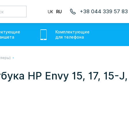
+38 044 339 57 83
UK
RU
ектующие
Комплектующие
аншет
а
для
телефон
а
улеры)
лаємо товари по всій Україні, де відкрита Нова Пошта.
ожемо. Якщо буде затримка - пробачте, швидше за все у
ука HP Envy 15, 17, 15-J,
онуємо вам.