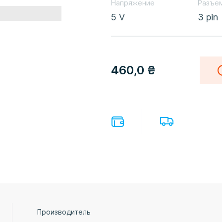
Напряжение
Разъе
5 V
3 pin
460,0
₴
Производитель