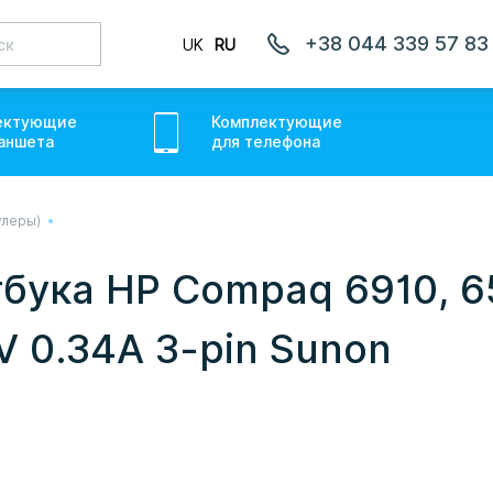
+38 044 339 57 83
UK
RU
ектующие
Комплектующие
аншет
а
для
телефон
а
улеры)
лаємо товари по всій Україні, де відкрита Нова Пошта.
ожемо. Якщо буде затримка - пробачте, швидше за все у
бука HP Compaq 6910, 65
онуємо вам.
 0.34A 3-pin Sunon