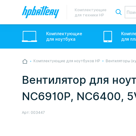
Комплектующие
для техники HP
Комплектующие
Компл
для
ноутбук
а
для
пл
Комплектующие для ноутбуков HP
Вентиляторы (к
💙💛 Слава УкраЇні! Ми працюємо. Надси
звичному графіку настільки швидко, як м
Вентилятор для ноут
Але ми виліземо зі сховища і перетелеф
NC6910P, NC6400, 5V
Арт:
003447