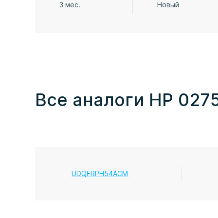
3 мес.
Новый
Все аналоги HP 027
UDQFRPH54ACM