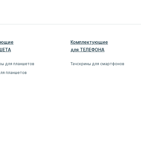
ующие
Комплектующие
ШЕТ
А
для
ТЕЛЕФОН
А
ры для планшетов
Тачскрины для смартфонов
для планшетов