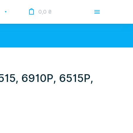
0,0
₴
Доставка
Оплата
Гарантии
 Опрацьовуємо замовлення у
 нас лунає повітряна тривога.
15, 6910P, 6515P,
О магазине
Контакты