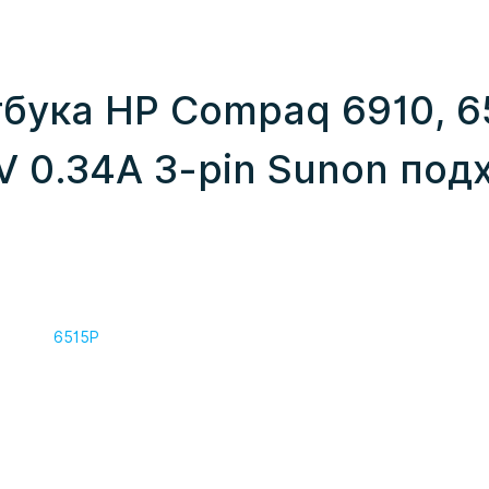
бука HP Compaq 6910, 65
 0.34A 3-pin Sunon под
6515P