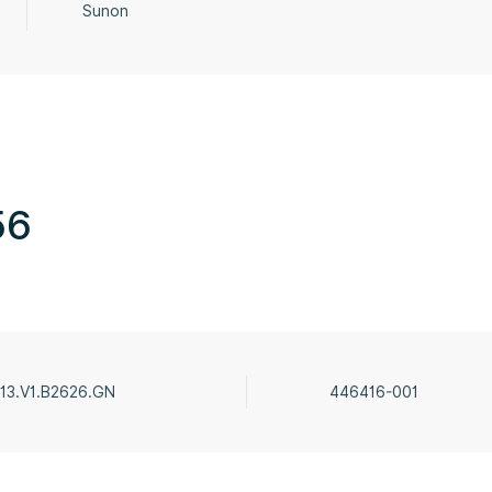
Sunon
56
13.V1.B2626.GN
446416-001