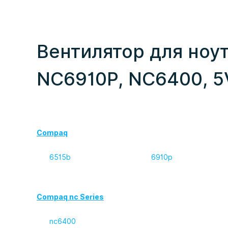
Вентилятор для ноут
NC6910P, NC6400, 5V
Compaq
6515b
6910p
Compaq nc Series
nc6400