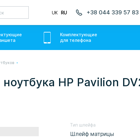
+38 044 339 57 83
UK
RU
ектующие
Комплектующие
аншет
а
для
телефон
а
утбуков
лаємо товари по всій Україні, де відкрита Нова Пошта.
ожемо. Якщо буде затримка - пробачте, швидше за все у
ноутбука HP Pavilion DV
онуємо вам.
Тип шлейфа
Шлейф матрицы