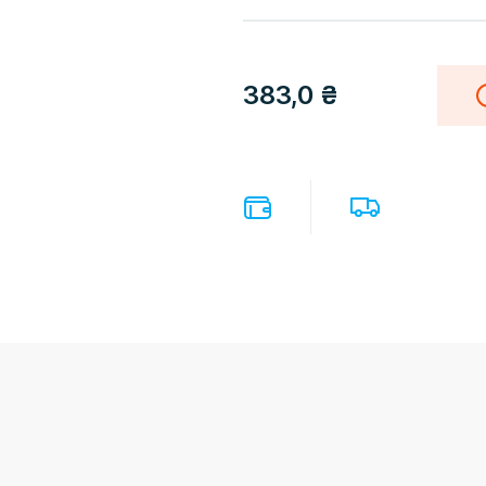
383,0
₴