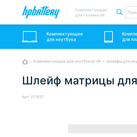
Комплектующие
для техники HP
Комплектующие
Компл
для
ноутбук
а
для
пл
Комплектующие для ноутбуков HP
Шлейфы для но
💙💛 Слава УкраЇні! Ми працюємо. Надси
звичному графіку настільки швидко, як м
Шлейф матрицы для 
Але ми виліземо зі сховища і перетелеф
Арт:
011637