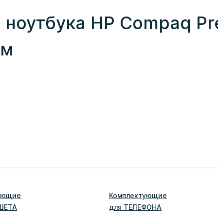
ноутбука HP Compaq Pr
ам
ующие
Комплектующие
ШЕТ
А
для
ТЕЛЕФОН
А