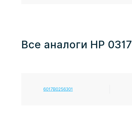
Все аналоги HP 031
6017B0256301