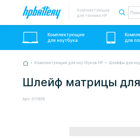
Комплектующие
для техники HP
Комплектующие
Компл
для
ноутбук
а
для
пл
Комплектующие для ноутбуков HP
Шлейфы для но
💙💛 Слава УкраЇні! Ми працюємо. Надси
звичному графіку настільки швидко, як м
Шлейф матрицы для 
Але ми виліземо зі сховища і перетелеф
Арт:
011605