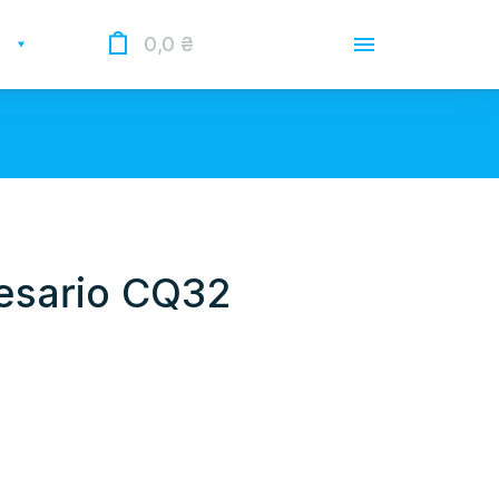
0,0
₴
Доставка
Оплата
Гарантии
 Опрацьовуємо замовлення у
 нас лунає повітряна тривога.
esario CQ32
О магазине
Контакты