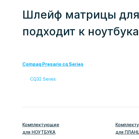
Шлейф матрицы для 
подходит к ноутбук
Compaq Presario cq Series
CQ32 Series
Комплектующие
Комплект
для
НОУТБУК
А
для
ПЛАН