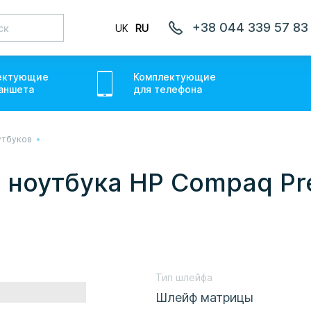
+38 044 339 57 83
UK
RU
ектующие
Комплектующие
аншет
а
для
телефон
а
утбуков
лаємо товари по всій Україні, де відкрита Нова Пошта.
ожемо. Якщо буде затримка - пробачте, швидше за все у
ноутбука HP Compaq Pr
онуємо вам.
Тип шлейфа
Шлейф матрицы