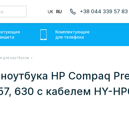
+38 044 339 57 83
UK
RU
ектующие
Комплектующие
аншет
а
для
телефон
а
я для ноутбуков
лаємо товари по всій Україні, де відкрита Нова Пошта.
ожемо. Якщо буде затримка - пробачте, швидше за все у
ноутбука HP Compaq Pre
онуємо вам.
57, 630 с кабелем HY-H