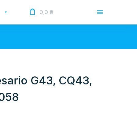
0,0
₴
Доставка
Оплата
Гарантии
 Опрацьовуємо замовлення у
 нас лунає повітряна тривога.
sario G43, CQ43,
О магазине
P058
Контакты