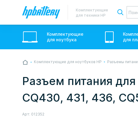
Комплектующие
для техники HP
Комплектующие
Компл
для
ноутбук
а
для
пл
Комплектующие для ноутбуков HP
Разъемы питани
💙💛 Слава УкраЇні! Ми працюємо. Надси
звичному графіку настільки швидко, як м
Разъем питания для 
Але ми виліземо зі сховища і перетелеф
CQ430, 431, 436, CQ
Арт:
012352