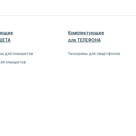
ующие
Комплектующие
ШЕТ
А
для
ТЕЛЕФОН
А
ры для планшетов
Тачскрины для смартфонов
для планшетов