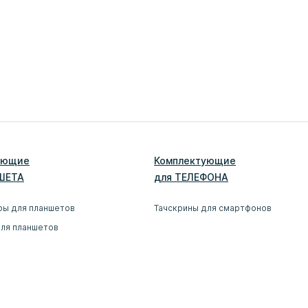
ующие
Комплектующие
ШЕТ
А
для
ТЕЛЕФОН
А
ры для планшетов
Тачскрины для смартфонов
для планшетов