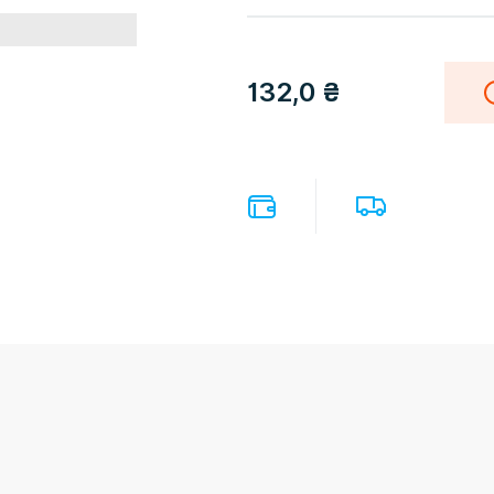
132,0
₴