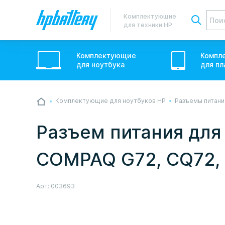
Комплектующие
для техники HP
Комплектующие
Компл
для
ноутбук
а
для
пл
Комплектующие для ноутбуков HP
Разъемы питани
💙💛 Слава УкраЇні! Ми працюємо. Надси
звичному графіку настільки швидко, як м
Разъем питания для
Але ми виліземо зі сховища і перетелеф
COMPAQ G72, CQ72, 
Арт:
003693