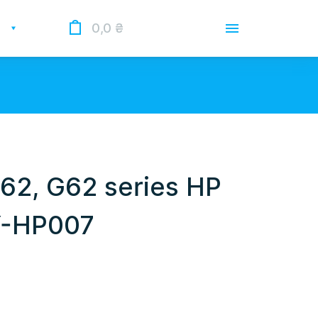
0,0
₴
Доставка
Оплата
Гарантии
 Опрацьовуємо замовлення у
 нас лунає повітряна тривога.
2, G62 series HP
О магазине
Y-HP007
Контакты