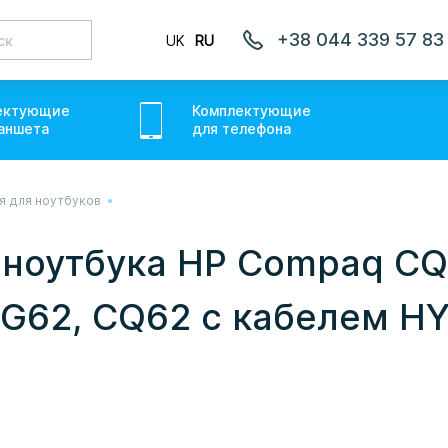
+38 044 339 57 83
UK
RU
ектующие
Комплектующие
аншет
а
для
телефон
а
я для ноутбуков
лаємо товари по всій Україні, де відкрита Нова Пошта.
ожемо. Якщо буде затримка - пробачте, швидше за все у
 ноутбука HP Compaq CQ6
онуємо вам.
G62, CQ62 с кабелем H