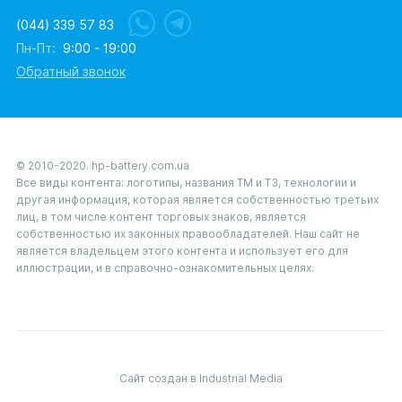
(044) 339 57 83
Пн-Пт:
9:00 - 19:00
Обратный звонок
© 2010-2020. hp-battery.com.ua
Все виды контента: логотипы, названия ТМ и ТЗ, технологии и
другая информация, которая является собственностью третьих
лиц, в том числе контент торговых знаков, является
собственностью их законных правообладателей. Наш сайт не
является владельцем этого контента и использует его для
иллюстрации, и в справочно-ознакомительных целях.
Сайт создан в Industrial Media