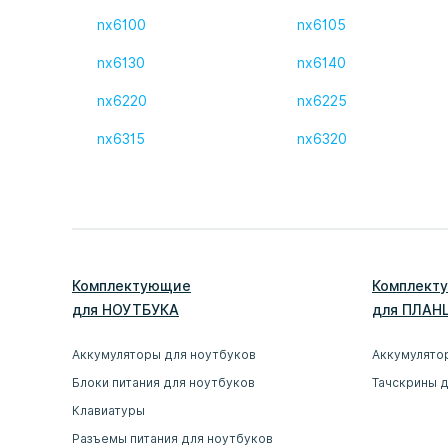
nx6100
nx6105
nx6130
nx6140
nx6220
nx6225
nx6315
nx6320
Комплектующие
Комплект
для
НОУТБУК
А
для
ПЛАН
Аккумуляторы для ноутбуков
Аккумулято
Блоки питания для ноутбуков
Тачскрины 
Клавиатуры
Разъемы питания для ноутбуков