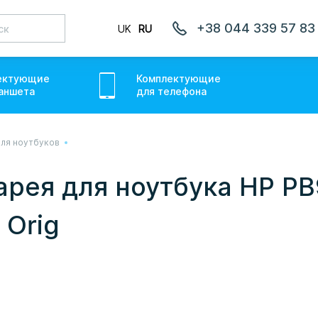
+38 044 339 57 83
UK
RU
ектующие
Комплектующие
аншет
а
для
телефон
а
ля ноутбуков
лаємо товари по всій Україні, де відкрита Нова Пошта.
ожемо. Якщо буде затримка - пробачте, швидше за все у
арея для ноутбука HP P
онуємо вам.
 Orig