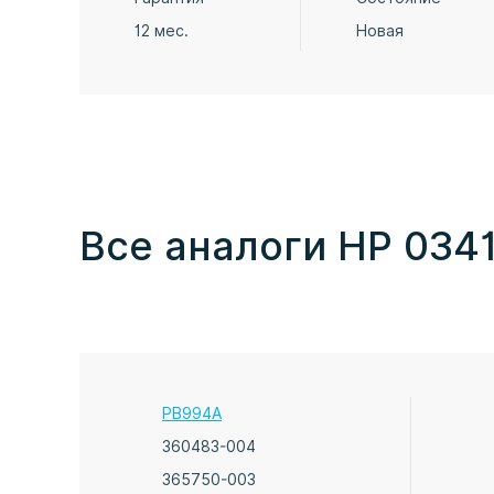
12 мес.
Новая
Все аналоги HP 034
PB994A
360483-004
365750-003