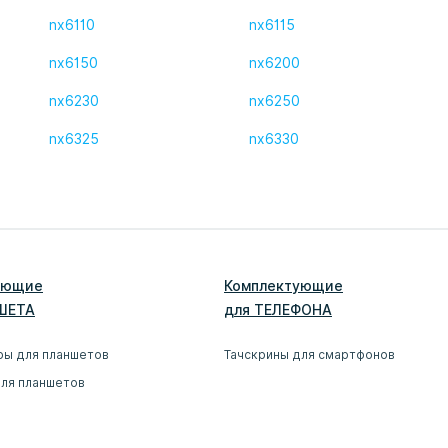
nx6110
nx6115
nx6150
nx6200
nx6230
nx6250
nx6325
nx6330
ующие
Комплектующие
ШЕТ
А
для
ТЕЛЕФОН
А
ры для планшетов
Тачскрины для смартфонов
для планшетов