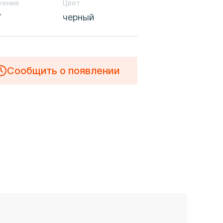
жение
Цвет
V
черный
Сообщить о появлении