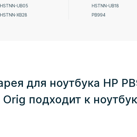
HSTNN-UB05
HSTNN-UB18
HSTNN-XB28
PB994
арея для ноутбука HP P
 Orig подходит к ноутбу