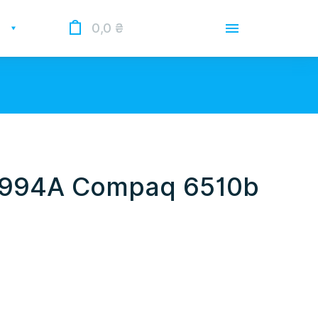
0,0
₴
Доставка
Оплата
Гарантии
 Опрацьовуємо замовлення у
 нас лунає повітряна тривога.
B994A Compaq 6510b
О магазине
Контакты