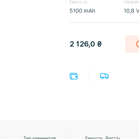
Емкость
Напря
5100 mAh
10,8 
2 126,0
₴
Тип элементов
Емкость, Ватт/ч