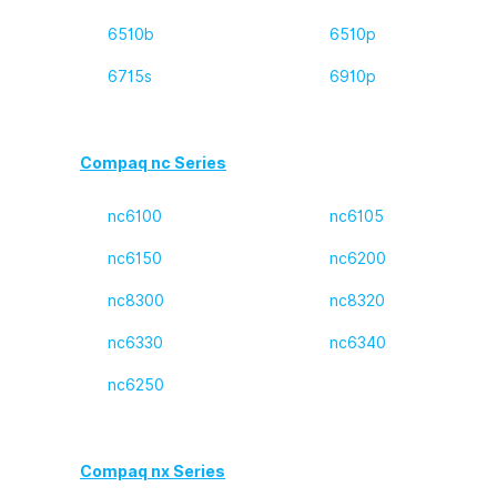
6510b
6510p
6715s
6910p
Compaq nc Series
nc6100
nc6105
nc6150
nc6200
nc8300
nc8320
nc6330
nc6340
nc6250
Compaq nx Series