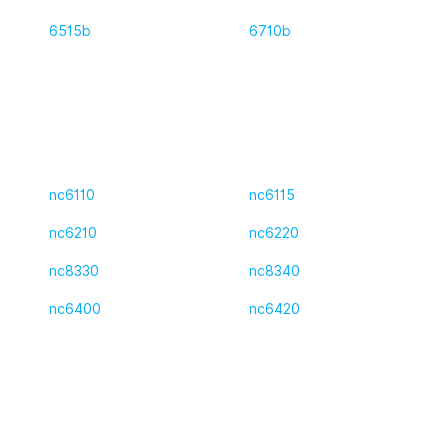
6515b
6710b
nc6110
nc6115
nc6210
nc6220
nc8330
nc8340
nc6400
nc6420