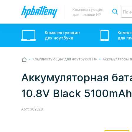
Комплектующие
для техники HP
Комплектующие
Компл
для
ноутбук
а
для
пл
Комплектующие для ноутбуков HP
Аккумуляторы д
💙💛 Слава УкраЇні! Ми працюємо. Надси
звичному графіку настільки швидко, як м
Аккумуляторная бат
Але ми виліземо зі сховища і перетелеф
10.8V Black 5100mAh
Арт:
002520