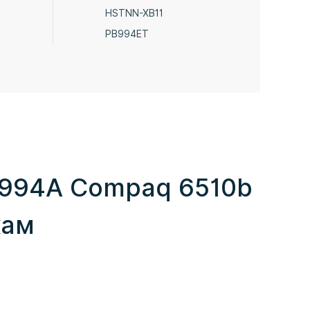
HSTNN-XB11
PB994ET
B994A Compaq 6510b
кам