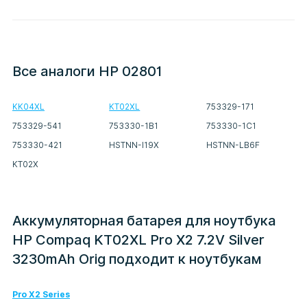
Все аналоги HP 02801
KK04XL
KT02XL
753329-171
753329-541
753330-1B1
753330-1C1
753330-421
HSTNN-I19X
HSTNN-LB6F
KT02X
Аккумуляторная батарея для ноутбука
HP Compaq KT02XL Pro X2 7.2V Silver
3230mAh Orig подходит к ноутбукам
Pro X2 Series