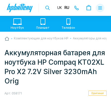
UK
RU
Доставка
Оплата
Ноутбук
Планшет
Телефон
Гарантии
Комплектующие для ноутбуков HP
Аккумуляторы для ноут
💙💛 Слава УкраЇні! Ми працюємо. Надсилаємо
О магази
товари по всій Україні, де відкрита Нова Пошта.
Опрацьовуємо замовлення у звичному графіку
Аккумуляторная батарея для
настільки швидко, як можемо. Якщо буде затримка
Контакты
- пробачте, швидше за все у нас лунає повітряна
ноутбука HP Compaq KT02XL
тривога. Але ми виліземо зі сховища і
перетелефонуємо вам.
Pro X2 7.2V Silver 3230mAh
Orig
Арт:
058171
Оригинал