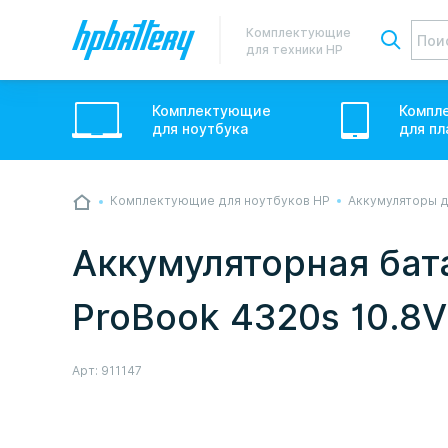
Комплектующие
для техники HP
Комплектующие
Компл
для
ноутбук
а
для
пл
Комплектующие для ноутбуков HP
Аккумуляторы д
💙💛 Слава УкраЇні! Ми працюємо. Надси
звичному графіку настільки швидко, як м
Аккумуляторная бат
Але ми виліземо зі сховища і перетелеф
ProBook 4320s 10.8
Арт:
911147