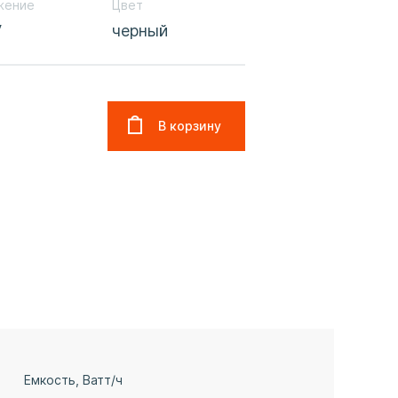
жение
Цвет
V
черный
Емкость, Ватт/ч