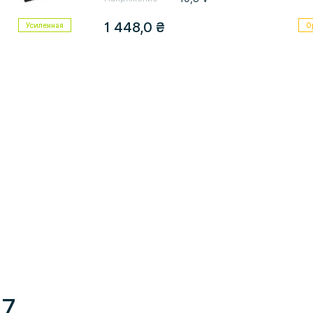
1 448,0
₴
Усиленная
О
27