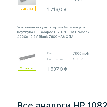
1 718,0
₴
Оригинал
Усиленная аккумуляторная батарея для
ноутбука HP Compaq HSTNN-IB1A ProBook
4320s 10.8V Black 7800mAh OEM
Емкость
7800 mAh
Напряжение
10,8 V
1 537,0
₴
Усиленная
Все аналоги HP 108