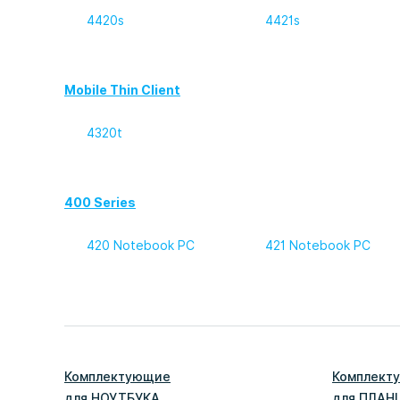
4420s
4421s
Mobile Thin Client
4320t
400 Series
420 Notebook PC
421 Notebook PC
Комплектующие
Комплект
для
НОУТБУК
А
для
ПЛАН