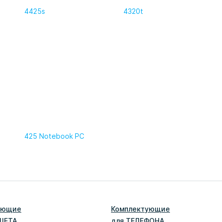
4425s
4320t
425 Notebook PC
ующие
Комплектующие
ШЕТ
А
для
ТЕЛЕФОН
А