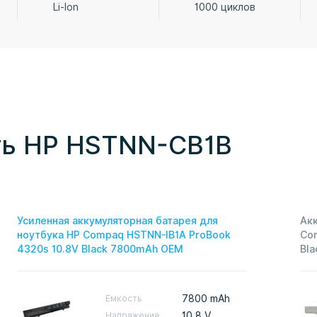
Li-Ion
1000 циклов
ь HP HSTNN-CB1B
Усиленная аккумуляторная батарея для
Акк
ноутбука HP Compaq HSTNN-IB1A ProBook
Co
4320s 10.8V Black 7800mAh OEM
Bla
Емкость
7800 mAh
Напряжение
10,8 V