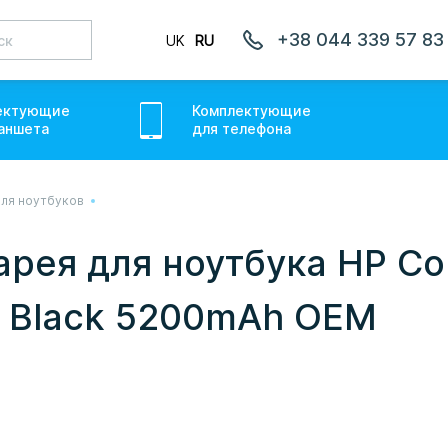
+38 044 339 57 83
UK
RU
ектующие
Комплектующие
аншет
а
для
телефон
а
ля ноутбуков
лаємо товари по всій Україні, де відкрита Нова Пошта.
ожемо. Якщо буде затримка - пробачте, швидше за все у
арея для ноутбука HP C
онуємо вам.
V Black 5200mAh OEM