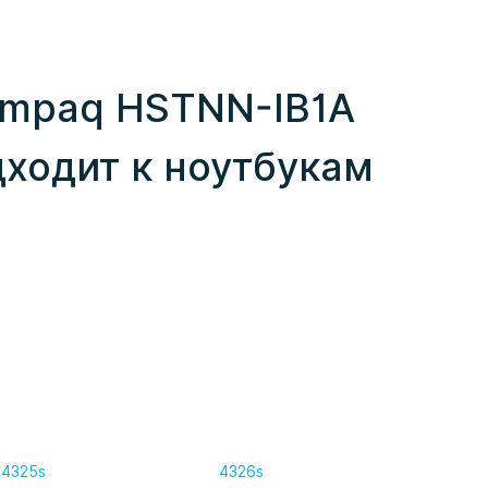
ompaq HSTNN-IB1A
дходит к ноутбукам
4325s
4326s