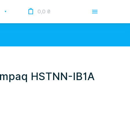
0,0
₴
Доставка
Оплата
Гарантии
 Опрацьовуємо замовлення у
 нас лунає повітряна тривога.
ompaq HSTNN-IB1A
О магазине
Контакты