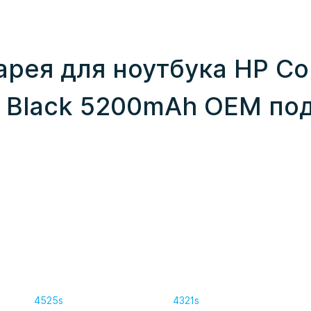
арея для ноутбука HP C
V Black 5200mAh OEM по
4525s
4321s