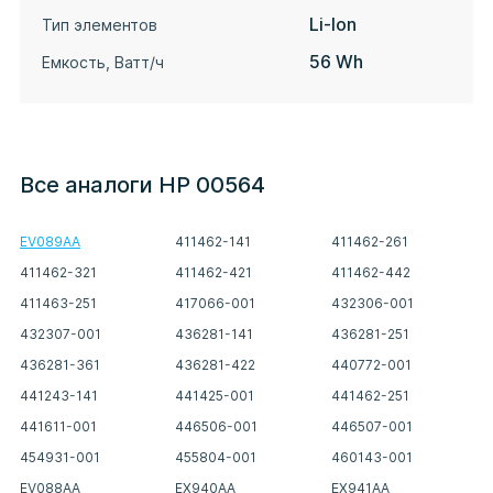
Li-Ion
Тип элементов
56 Wh
Емкость, Ватт/ч
Все аналоги HP 00564
EV089AA
411462-141
411462-261
411462-321
411462-421
411462-442
411463-251
417066-001
432306-001
432307-001
436281-141
436281-251
436281-361
436281-422
440772-001
441243-141
441425-001
441462-251
441611-001
446506-001
446507-001
454931-001
455804-001
460143-001
EV088AA
EX940AA
EX941AA