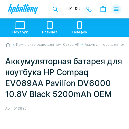
UK
RU
Доставка
Оплата
Ноутбук
Планшет
Телефон
Гарантии
Комплектующие для ноутбуков HP
Аккумуляторы для ноут
💙💛 Слава УкраЇні! Ми працюємо. Надсилаємо
О магази
товари по всій Україні, де відкрита Нова Пошта.
Опрацьовуємо замовлення у звичному графіку
Аккумуляторная батарея для
настільки швидко, як можемо. Якщо буде затримка
Контакты
- пробачте, швидше за все у нас лунає повітряна
ноутбука HP Compaq
тривога. Але ми виліземо зі сховища і
перетелефонуємо вам.
EV089AA Pavilion DV6000
10.8V Black 5200mAh OEM
Арт:
013635