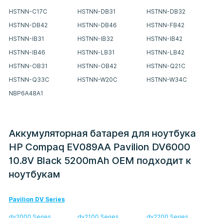
HSTNN-C17C
HSTNN-DB31
HSTNN-DB32
HSTNN-DB42
HSTNN-DB46
HSTNN-FB42
HSTNN-IB31
HSTNN-IB32
HSTNN-IB42
HSTNN-IB46
HSTNN-LB31
HSTNN-LB42
HSTNN-OB31
HSTNN-OB42
HSTNN-Q21C
HSTNN-Q33C
HSTNN-W20C
HSTNN-W34C
NBP6A48A1
Аккумуляторная батарея для ноутбука
HP Compaq EV089AA Pavilion DV6000
10.8V Black 5200mAh OEM подходит к
ноутбукам
Pavilion DV Series
dv2000 Series
dv2100 Series
dv2200 Series