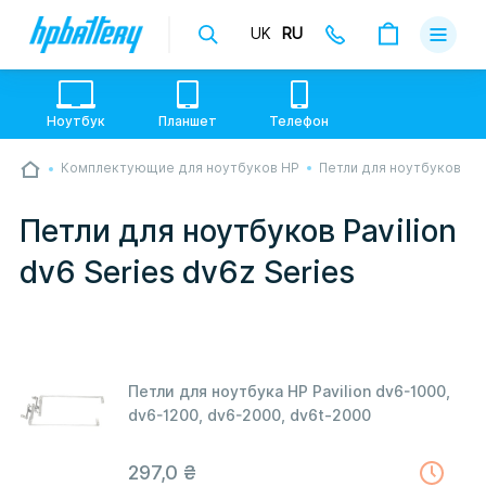
UK
RU
Доставка
Оплата
Ноутбук
Планшет
Телефон
Гарантии
Комплектующие для ноутбуков HP
Петли для ноутбуков
💙💛 Слава УкраЇні! Ми працюємо. Надсилаємо
О магази
товари по всій Україні, де відкрита Нова Пошта.
Опрацьовуємо замовлення у звичному графіку
Петли для ноутбуков Pavilion
настільки швидко, як можемо. Якщо буде затримка
Контакты
- пробачте, швидше за все у нас лунає повітряна
dv6 Series dv6z Series
тривога. Але ми виліземо зі сховища і
перетелефонуємо вам.
Петли для ноутбука HP Pavilion dv6-1000,
dv6-1200, dv6-2000, dv6t-2000
297,0
₴