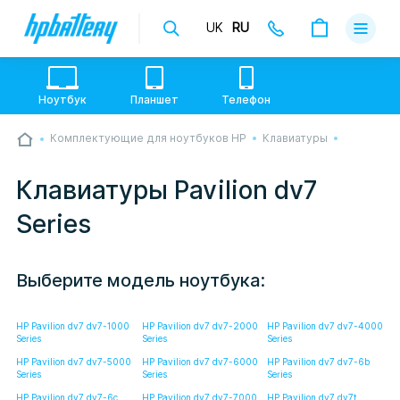
UK
RU
Доставка
Оплата
Ноутбук
Планшет
Телефон
Гарантии
Комплектующие для ноутбуков HP
Клавиатуры
💙💛 Слава УкраЇні! Ми працюємо. Надсилаємо
О магази
товари по всій Україні, де відкрита Нова Пошта.
Опрацьовуємо замовлення у звичному графіку
Клавиатуры Pavilion dv7
настільки швидко, як можемо. Якщо буде затримка
Контакты
- пробачте, швидше за все у нас лунає повітряна
Series
тривога. Але ми виліземо зі сховища і
перетелефонуємо вам.
Выберите модель ноутбука:
HP Pavilion dv7 dv7-1000
HP Pavilion dv7 dv7-2000
HP Pavilion dv7 dv7-4000
Series
Series
Series
HP Pavilion dv7 dv7-5000
HP Pavilion dv7 dv7-6000
HP Pavilion dv7 dv7-6b
Series
Series
Series
HP Pavilion dv7 dv7-6c
HP Pavilion dv7 dv7-7000
HP Pavilion dv7 dv7t