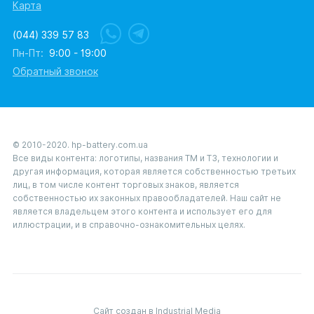
Карта
(044) 339 57 83
Пн-Пт:
9:00 - 19:00
Обратный звонок
© 2010-2020. hp-battery.com.ua
Все виды контента: логотипы, названия ТМ и ТЗ, технологии и
другая информация, которая является собственностью третьих
лиц, в том числе контент торговых знаков, является
собственностью их законных правообладателей. Наш сайт не
является владельцем этого контента и использует его для
иллюстрации, и в справочно-ознакомительных целях.
Сайт создан в Industrial Media