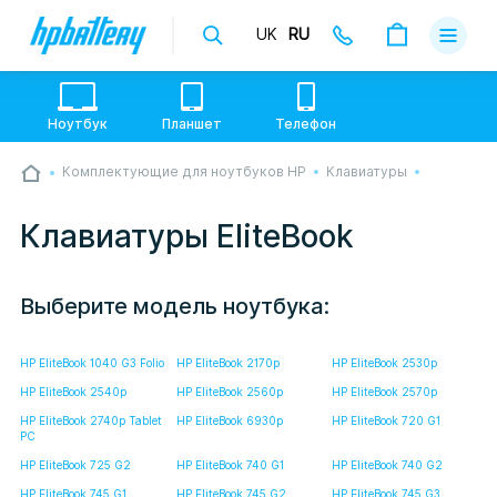
UK
RU
Доставка
Оплата
Ноутбук
Планшет
Телефон
Гарантии
Комплектующие для ноутбуков HP
Клавиатуры
💙💛 Слава УкраЇні! Ми працюємо. Надсилаємо
О магази
товари по всій Україні, де відкрита Нова Пошта.
Опрацьовуємо замовлення у звичному графіку
Клавиатуры EliteBook
настільки швидко, як можемо. Якщо буде затримка
Контакты
- пробачте, швидше за все у нас лунає повітряна
тривога. Але ми виліземо зі сховища і
перетелефонуємо вам.
Выберите модель ноутбука:
HP EliteBook 1040 G3 Folio
HP EliteBook 2170p
HP EliteBook 2530p
HP EliteBook 2540p
HP EliteBook 2560p
HP EliteBook 2570p
HP EliteBook 2740p Tablet
HP EliteBook 6930p
HP EliteBook 720 G1
PC
HP EliteBook 725 G2
HP EliteBook 740 G1
HP EliteBook 740 G2
HP EliteBook 745 G1
HP EliteBook 745 G2
HP EliteBook 745 G3