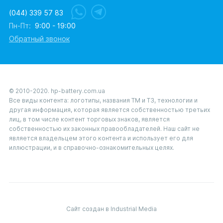
(044) 339 57 83
Пн-Пт:
9:00 - 19:00
Обратный звонок
© 2010-2020. hp-battery.com.ua
Все виды контента: логотипы, названия ТМ и ТЗ, технологии и
другая информация, которая является собственностью третьих
лиц, в том числе контент торговых знаков, является
собственностью их законных правообладателей. Наш сайт не
является владельцем этого контента и использует его для
иллюстрации, и в справочно-ознакомительных целях.
Сайт создан в Industrial Media