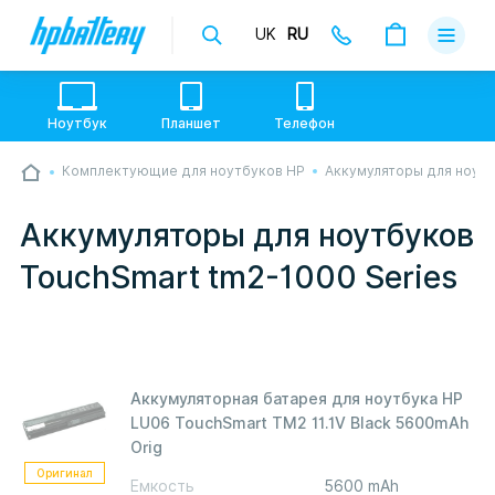
UK
RU
Доставка
Оплата
Ноутбук
Планшет
Телефон
Гарантии
Комплектующие для ноутбуков HP
Аккумуляторы для ноут
💙💛 Слава УкраЇні! Ми працюємо. Надсилаємо
О магази
товари по всій Україні, де відкрита Нова Пошта.
Опрацьовуємо замовлення у звичному графіку
Аккумуляторы для ноутбуков
настільки швидко, як можемо. Якщо буде затримка
Контакты
- пробачте, швидше за все у нас лунає повітряна
TouchSmart tm2-1000 Series
тривога. Але ми виліземо зі сховища і
перетелефонуємо вам.
Аккумуляторная батарея для ноутбука HP
LU06 TouchSmart TM2 11.1V Black 5600mAh
Orig
Оригинал
Емкость
5600 mAh