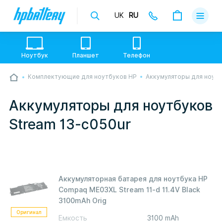
UK
RU
Доставка
Оплата
Ноутбук
Планшет
Телефон
Гарантии
Комплектующие для ноутбуков HP
Аккумуляторы для ноут
💙💛 Слава УкраЇні! Ми працюємо. Надсилаємо
О магази
товари по всій Україні, де відкрита Нова Пошта.
Опрацьовуємо замовлення у звичному графіку
Аккумуляторы для ноутбуков
настільки швидко, як можемо. Якщо буде затримка
Контакты
- пробачте, швидше за все у нас лунає повітряна
Stream 13-c050ur
тривога. Але ми виліземо зі сховища і
перетелефонуємо вам.
Аккумуляторная батарея для ноутбука HP
Compaq ME03XL Stream 11-d 11.4V Black
3100mAh Orig
Оригинал
Емкость
3100 mAh