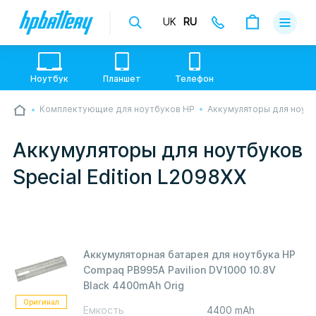
UK
RU
Доставка
Оплата
Ноутбук
Планшет
Телефон
Гарантии
Комплектующие для ноутбуков HP
Аккумуляторы для ноут
💙💛 Слава УкраЇні! Ми працюємо. Надсилаємо
О магази
товари по всій Україні, де відкрита Нова Пошта.
Опрацьовуємо замовлення у звичному графіку
Аккумуляторы для ноутбуков
настільки швидко, як можемо. Якщо буде затримка
Контакты
- пробачте, швидше за все у нас лунає повітряна
Special Edition L2098XX
тривога. Але ми виліземо зі сховища і
перетелефонуємо вам.
Аккумуляторная батарея для ноутбука HP
Compaq PB995A Pavilion DV1000 10.8V
Black 4400mAh Orig
Оригинал
Емкость
4400 mAh