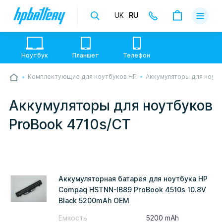
UK
RU
Доставка
Оплата
Ноутбук
Планшет
Телефон
Гарантии
Комплектующие для ноутбуков HP
Аккумуляторы для ноут
💙💛 Слава УкраЇні! Ми працюємо. Надсилаємо
О магази
товари по всій Україні, де відкрита Нова Пошта.
Опрацьовуємо замовлення у звичному графіку
Аккумуляторы для ноутбуков
настільки швидко, як можемо. Якщо буде затримка
Контакты
- пробачте, швидше за все у нас лунає повітряна
ProBook 4710s/CT
тривога. Але ми виліземо зі сховища і
перетелефонуємо вам.
Аккумуляторная батарея для ноутбука HP
Compaq HSTNN-IB89 ProBook 4510s 10.8V
Black 5200mAh OEM
Емкость
5200 mAh