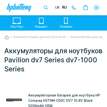
UK
RU
Доставка
Оплата
Ноутбук
Планшет
Телефон
Гарантии
Комплектующие для ноутбуков HP
Аккумуляторы для ноут
💙💛 Слава УкраЇні! Ми працюємо. Надсилаємо
О магази
товари по всій Україні, де відкрита Нова Пошта.
Опрацьовуємо замовлення у звичному графіку
Аккумуляторы для ноутбуков
настільки швидко, як можемо. Якщо буде затримка
Контакты
- пробачте, швидше за все у нас лунає повітряна
Pavilion dv7 Series dv7-1000
тривога. Але ми виліземо зі сховища і
перетелефонуємо вам.
Series
Аккумуляторная батарея для ноутбука HP
Compaq HSTNN-C50C DV7 10.8V Black
5200mAh OEM