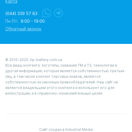
Карта
(044) 339 57 83
Пн-Пт:
9:00 - 19:00
Обратный звонок
© 2010-2020. hp-battery.com.ua
Все виды контента: логотипы, названия ТМ и ТЗ, технологии и
другая информация, которая является собственностью третьих
лиц, в том числе контент торговых знаков, является
собственностью их законных правообладателей. Наш сайт не
является владельцем этого контента и использует его для
иллюстрации, и в справочно-ознакомительных целях.
Сайт создан в Industrial Media