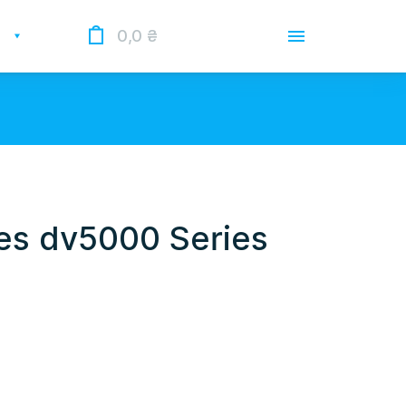
0,0
₴
Доставка
Оплата
Гарантии
 Опрацьовуємо замовлення у
 нас лунає повітряна тривога.
es dv5000 Series
О магазине
Контакты