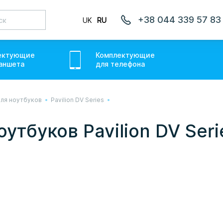
+38 044 339 57 83
UK
RU
ектующие
Комплектующие
аншет
а
для
телефон
а
ля ноутбуков
Pavilion DV Series
лаємо товари по всій Україні, де відкрита Нова Пошта.
ожемо. Якщо буде затримка - пробачте, швидше за все у
утбуков Pavilion DV Seri
онуємо вам.