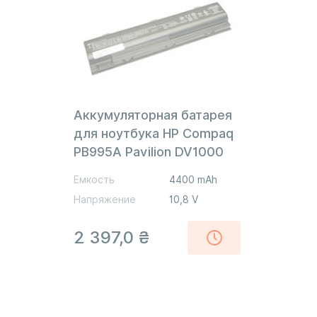
Аккумуляторная батарея
для ноутбука HP Compaq
PB995A Pavilion DV1000
10.8V Black 4400mAh Orig
Емкость
4400 mAh
Напряжение
10,8 V
2 397,0
₴