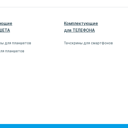
ующие
Комплектующие
ШЕТ
А
для
ТЕЛЕФОН
А
ры для планшетов
Тачскрины для смартфонов
для планшетов