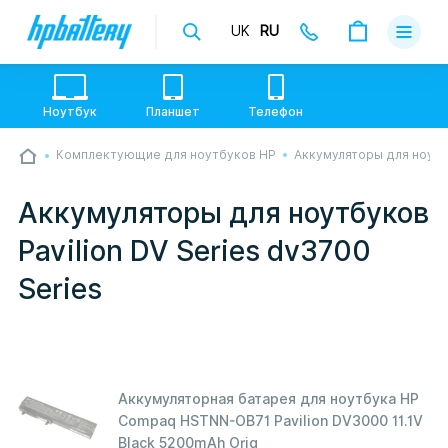
UK
RU
Доставка
Оплата
Ноутбук
Планшет
Телефон
Гарантии
Комплектующие для ноутбуков HP
Аккумуляторы для ноут
💙💛 Слава УкраЇні! Ми працюємо. Надсилаємо
О магази
товари по всій Україні, де відкрита Нова Пошта.
Опрацьовуємо замовлення у звичному графіку
Аккумуляторы для ноутбуков
настільки швидко, як можемо. Якщо буде затримка
Контакты
- пробачте, швидше за все у нас лунає повітряна
Pavilion DV Series dv3700
тривога. Але ми виліземо зі сховища і
перетелефонуємо вам.
Series
Аккумуляторная батарея для ноутбука HP
Compaq HSTNN-OB71 Pavilion DV3000 11.1V
Black 5200mAh Orig