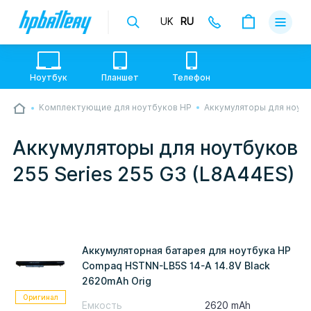
UK
RU
Доставка
Оплата
Ноутбук
Планшет
Телефон
Гарантии
Комплектующие для ноутбуков HP
Аккумуляторы для ноут
💙💛 Слава УкраЇні! Ми працюємо. Надсилаємо
О магази
товари по всій Україні, де відкрита Нова Пошта.
Опрацьовуємо замовлення у звичному графіку
Аккумуляторы для ноутбуков
настільки швидко, як можемо. Якщо буде затримка
Контакты
- пробачте, швидше за все у нас лунає повітряна
255 Series 255 G3 (L8A44ES)
тривога. Але ми виліземо зі сховища і
перетелефонуємо вам.
Аккумуляторная батарея для ноутбука HP
Compaq HSTNN-LB5S 14-A 14.8V Black
2620mAh Orig
Оригинал
Емкость
2620 mAh