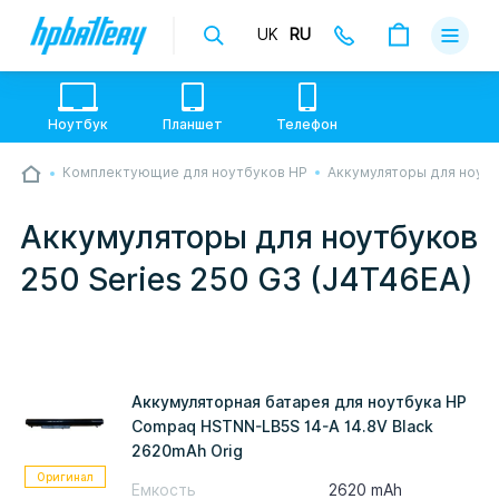
UK
RU
Доставка
Оплата
Ноутбук
Планшет
Телефон
Гарантии
Комплектующие для ноутбуков HP
Аккумуляторы для ноут
💙💛 Слава УкраЇні! Ми працюємо. Надсилаємо
О магази
товари по всій Україні, де відкрита Нова Пошта.
Опрацьовуємо замовлення у звичному графіку
Аккумуляторы для ноутбуков
настільки швидко, як можемо. Якщо буде затримка
Контакты
- пробачте, швидше за все у нас лунає повітряна
250 Series 250 G3 (J4T46EA)
тривога. Але ми виліземо зі сховища і
перетелефонуємо вам.
Аккумуляторная батарея для ноутбука HP
Compaq HSTNN-LB5S 14-A 14.8V Black
2620mAh Orig
Оригинал
Емкость
2620 mAh